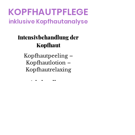
KOPFHAUTPFLEGE
inklusive Kopfhautanalyse
Intensivbehandlung der
Kopfhaut
Kopfhautpeeling –
Kopfhautlotion –
Kopfhautrelaxing
Intensivbehandlung gegen
Haarausfall
Haarwuchsfördernde Ampulle
– Kopfhautrelaxing
Behandlung mit
Kopfhautspezifischer Lotion