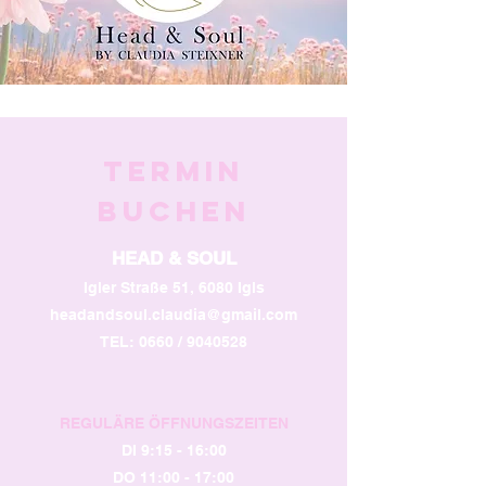
TERMIN
BUCHEN
HEAD & SOUL
Igler Straße 51, 6080 Igls
headandsoul.claudia@gmail.com
TEL: 0660 /
9040528
REGULÄRE ÖFFNUNGSZEITEN
DI 9:15 - 16:00
DO 11:00 - 17:00